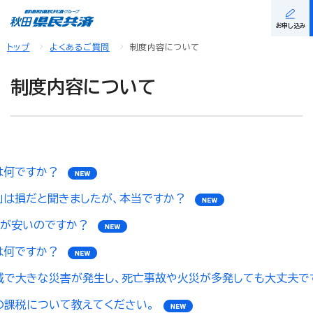
お申し込み
トップ
よくあるご質問
制度内容について
制度内容について
は何ですか？
」は損だと聞きましたが、本当ですか？
金が安いのですか？
は何ですか？
域で大きな災害が発生し、死亡事故や火災が多発しても大丈夫で
の課税について教えてください。