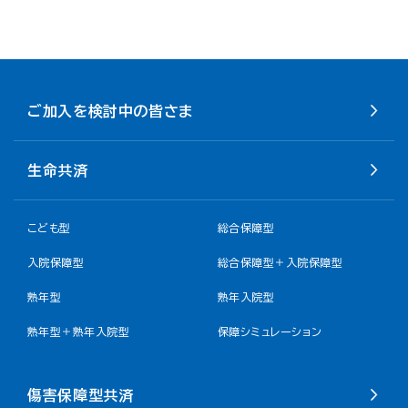
ご加入を検討中の皆さま
生命共済
こども型
総合保障型
入院保障型
総合保障型＋入院保障型
熟年型
熟年入院型
熟年型＋熟年入院型
保障シミュレーション
傷害保障型共済