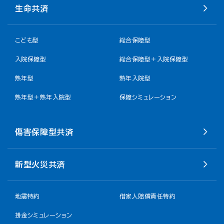
生命共済
こども型
総合保障型
入院保障型
総合保障型＋入院保障型
熟年型
熟年入院型
熟年型＋熟年入院型
保障シミュレーション
傷害保障型共済
新型火災共済
地震特約
借家人賠償責任特約
掛金シミュレーション