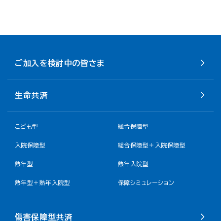
ご加入を検討中の皆さま
生命共済
こども型
総合保障型
入院保障型
総合保障型＋入院保障型
熟年型
熟年入院型
熟年型＋熟年入院型
保障シミュレーション
傷害保障型共済