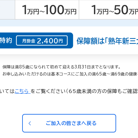
保障は満85歳になられて初めて迎える3月31日までとなります。
お申し込みいただけるのは基本コースにご加入の満65歳〜満69歳の健康
いては
こちら
をご覧ください（65歳未満の方の保障もご確認
ご加入の皆さまへ戻る