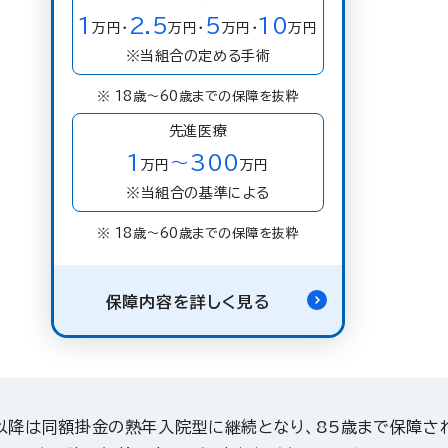
1
2.5
5
10
万円・
万円・
万円・
万円
※当組合の定める手術
※ 18歳〜60歳までの保障を抜粋
先進医療
1
300
～
万円
万円
※当組合の基準による
※ 18歳〜60歳までの保障を抜粋
保障内容を詳しく見る
以降は同額掛金の熟年入院型に継続となり、85歳まで保障さ