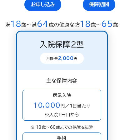
お申し込み
保障期間
18
64
18
65
満
歳〜満
歳の健康な方
歳〜
歳
入院保障２型
2,000
月掛金
円
主な保障内容
病気入院
10,000
円／1日当たり
※入院1日目から
※ 18歳〜60歳までの保障を抜粋
手術