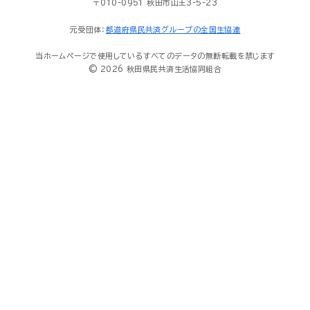
〒010-0951 秋田市山王3-5-23
元受団体：
都道府県民共済グループの全国生協連
当ホームページで使用しているすべてのデータの無断転載を禁じます
© 2026 秋田県民共済生活協同組合