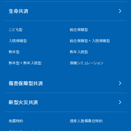
生命共済
こども型
総合保障型
入院保障型
総合保障型＋入院保障型
熟年型
熟年入院型
熟年型＋熟年入院型
保障シミュレーション
傷害保障型共済
新型火災共済
地震特約
借家人賠償責任特約